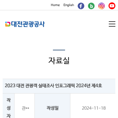
본문내용 바로가기
보조메뉴 바로가기
주메뉴 바로가기
Home
English
메
뉴
열
기
자료실
2023 대전 관광객 실태조사 인포그래픽 2024년 제4호
작
성
관**
작성일
2024-11-18
자